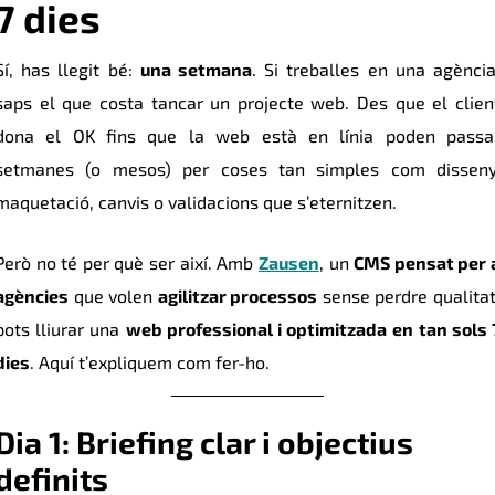
7 dies
Sí, has llegit bé:
una setmana
. Si treballes en una agència
saps el que costa tancar un projecte web. Des que el clien
dona el OK fins que la web està en línia poden passa
setmanes (o mesos) per coses tan simples com disseny
maquetació, canvis o validacions que s’eternitzen.
Però no té per què ser així. Amb
Zausen
, un
CMS pensat per 
agències
que volen
agilitzar processos
sense perdre qualitat
pots lliurar una
web professional i optimitzada
en tan sols 
dies
. Aquí t’expliquem com fer-ho.
Dia 1: Briefing clar i objectius
definits