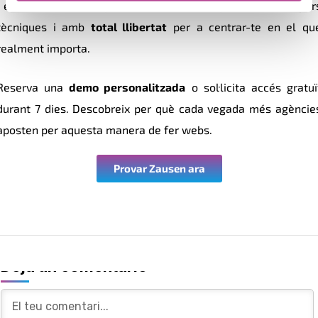
I el millor:
sense dependre de desenvolupadors
, sense por
tècniques i amb
total llibertat
per a centrar-te en el qu
realment importa.
Reserva una
demo personalitzada
o sol·licita accés gratuï
durant 7 dies. Descobreix per què cada vegada més agèncie
aposten per aquesta manera de fer webs.
Provar Zausen ara
Deja un comentario