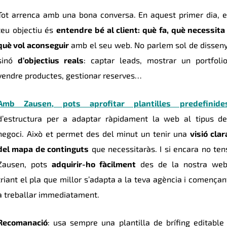
Tot arrenca amb una bona conversa. En aquest primer dia, e
teu objectiu és
entendre bé al client: què fa, què necessita 
què vol aconseguir
amb el seu web. No parlem sol de disseny
sinó
d’objectius reals
: captar leads, mostrar un portfolio
vendre productes, gestionar reserves…
Amb Zausen, pots aprofitar plantilles predefinide
d’estructura per a adaptar ràpidament la web al tipus d
negoci. Això et permet des del minut un tenir una
visió clar
del mapa de continguts
que necessitaràs. I si encara no ten
Zausen, pots
adquirir-ho fàcilment
des de la nostra web
triant el pla que millor s’adapta a la teva agència i començan
a treballar immediatament.
Recomanació
: usa sempre una plantilla de brífing editable 