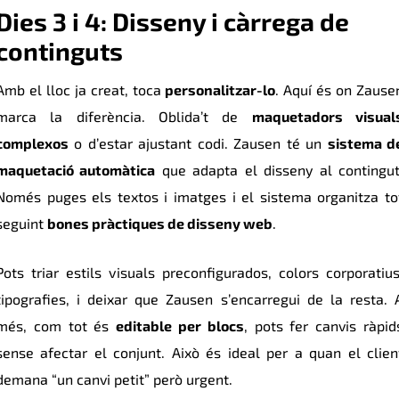
Dies 3 i 4: Disseny i càrrega de
continguts
Amb el lloc ja creat, toca
personalitzar-lo
. Aquí és on Zause
marca la diferència. Oblida’t de
maquetadors visual
complexos
o d’estar ajustant codi. Zausen té un
sistema d
maquetació automàtica
que adapta el disseny al contingut
Només puges els textos i imatges i el sistema organitza to
seguint
bones pràctiques de disseny web
.
Pots triar estils visuals preconfigurados, colors corporatius
tipografies, i deixar que Zausen s’encarregui de la resta. 
més, com tot és
editable per blocs
, pots fer canvis ràpid
sense afectar el conjunt. Això és ideal per a quan el clien
demana “un canvi petit” però urgent.