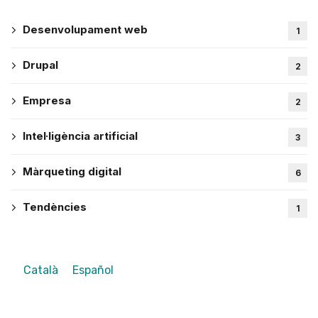
Desenvolupament web
1
Drupal
2
Empresa
2
Intel·ligència artificial
3
Màrqueting digital
6
Tendències
1
Català
Español