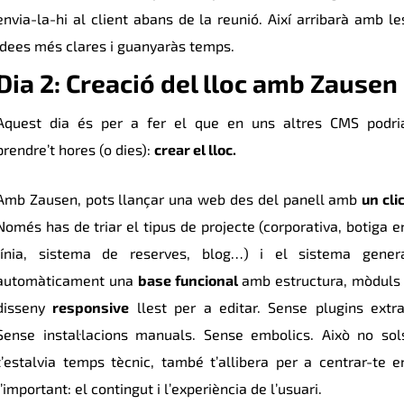
envia-la-hi al client abans de la reunió. Així arribarà amb le
idees més clares i guanyaràs temps.
Dia 2: Creació del lloc amb Zausen
Aquest dia és per a fer el que en uns altres CMS podri
prendre’t hores (o dies):
crear el lloc.
Amb Zausen, pots llançar una web des del panell amb
un cli
Només has de triar el tipus de projecte (corporativa, botiga e
línia, sistema de reserves, blog…) i el sistema gener
automàticament una
base funcional
amb estructura, mòduls 
disseny
responsive
llest per a editar. Sense plugins extra
Sense instal·lacions manuals. Sense embolics. Això no sol
t’estalvia temps tècnic, també t’allibera per a centrar-te e
l’important: el contingut i l’experiència de l’usuari.