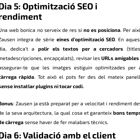
Dia 5: Optimització SEO i
rendiment
Una web bonica no serveix de res si
no es posiciona
. Per aix
Zausen integra de sèrie
eines d’optimització SEO
. En aques
dia, dedica’t a
polir els textos per a cercadors
(titles
metadescripciones, encapçalats), revisar les
URLs amigables
assegurar-te que les imatges estiguin optimitzades per 
càrrega ràpida
. Tot això el pots fer des del mateix panell
sense instal·lar plugins ni tocar codi.
Bonus
: Zausen ja està preparat per a velocitat i rendiment de
de la seva arquitectura, la qual cosa et garanteix
bons temp
de càrrega
sense haver de fer malabars tècnics.
Dia 6: Validació amb el client