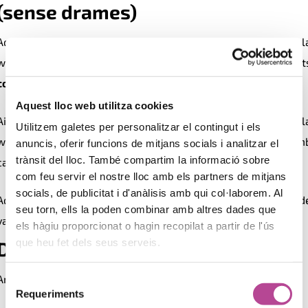
(sense drames)
Aquest és un dels moments més delicats: quan el client veu l
web per primera vegada. Però gràcies a Zausen, pot
compartir una versió privada
del lloc abans de publicar-lo.
Aquest lloc web utilitza cookies
Així, el client pot
revisar i comentar
sobre la versió real de l
Utilitzem galetes per personalitzar el contingut i els
web, i tu pots aplicar ajustos ràpidament. Res de correus am
anuncis, oferir funcions de mitjans socials i analitzar el
trànsit del lloc. També compartim la informació sobre
captures, res de ‘no m’ho imaginava així’.
com feu servir el nostre lloc amb els partners de mitjans
socials, de publicitat i d'anàlisis amb qui col·laborem. Al
Aquest sistema de
previsualització
estalvia hores d
seu torn, ells la poden combinar amb altres dades que
validacions frustrants i
accelera el lliurament
.
els hàgiu proporcionat o hagin recopilat a partir de l'ús
que heu fet dels seus serveis.
Dia 7: Publicació i entrega
Amb tot revisat i aprovat, arriba el dia de
l’entrega final
.
Selecció
Requeriments
de