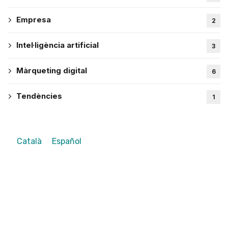
Empresa
2
Intel·ligència artificial
3
Màrqueting digital
6
Tendències
1
Català
Español