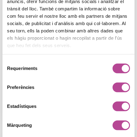
anuncis, oferir funcions de mitjans socials i analitzar el
Intel·ligència artificial
,
Intel·ligència artificial
trànsit del lloc. També compartim la informació sobre
com feu servir el nostre lloc amb els partners de mitjans
Google SGE i el futur del SEO al
socials, de publicitat i d'anàlisis amb qui col·laborem. Al
2025: guia per a agències de
seu torn, ells la poden combinar amb altres dades que
els hàgiu proporcionat o hagin recopilat a partir de l'ús
màrketing – Zausen
que heu fet dels seus serveis.
Google està canviant com mostra els resultats de
Selecció
cerca amb la seva nova experiència generativa
Requeriments
de
(SGE). En aquest article t'expliquem com això
consentiment
afecta al SEO i què fer per a adaptar-se i continuar
sent rellevants.
Preferències
Llegeix més
Estadístiques
Màrqueting