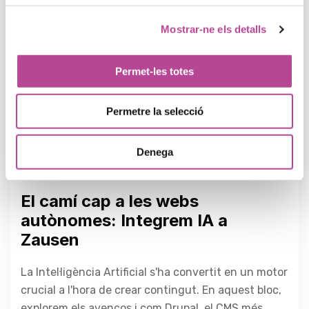
Mostrar-ne els detalls
Permet-les totes
Permetre la selecció
27 de març de 2025
by
Marc Alonso
Denega
Drupal
,
Intel·ligència artificial
El camí cap a les webs
autònomes: Integrem IA a
Zausen
La Intel·ligència Artificial s'ha convertit en un motor
crucial a l'hora de crear contingut. En aquest bloc,
explorem els avenços i com Drupal, el CMS més