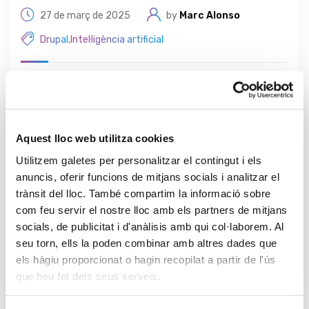
27 de març de 2025
by
Marc Alonso
Drupal
,
Intel·ligència artificial
El camí cap a les webs
autònomes: Integrem IA a
Zausen
Aquest lloc web utilitza cookies
La Intel·ligència Artificial s'ha convertit en un motor
Utilitzem galetes per personalitzar el contingut i els
crucial a l'hora de crear contingut. En aquest bloc,
anuncis, oferir funcions de mitjans socials i analitzar el
explorem els avenços i com Drupal, el CMS més
trànsit del lloc. També compartim la informació sobre
robust del mercat , l'ha integrat.
com feu servir el nostre lloc amb els partners de mitjans
socials, de publicitat i d'anàlisis amb qui col·laborem. Al
seu torn, ells la poden combinar amb altres dades que
Llegeix més
els hàgiu proporcionat o hagin recopilat a partir de l'ús
que heu fet dels seus serveis.