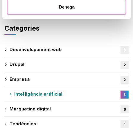
Denega
8 de maig de 2025
Categories
Desenvolupament web
1
Drupal
2
Empresa
2
Intel·ligència artificial
3
Màrqueting digital
6
Tendències
1