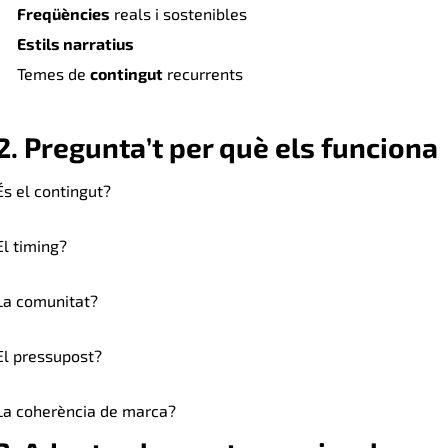
Freqüències
reals i sostenibles
Estils narratius
Temes de
contingut
recurrent
s
2. Pregunta’t per què els funciona
És el contingut?
El timing?
La comunitat?
El pressupost?
La coherència de marca?