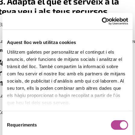
3. Adapta el que et serveix a la
teva veu i als teus recursos
El creixement sostenible no còpia:
interpreta
.
La clau és aterrar allò après al teu propi
ritme
, el te
Aquest lloc web utilitza cookies
missatge
i a la teva
capacitat real
.
Utilitzem galetes per personalitzar el contingut i els
anuncis, oferir funcions de mitjans socials i analitzar el
4. Utilitzar les dades per a
trànsit del lloc. També compartim la informació sobre
reforçar el teu diferencial de
com feu servir el nostre lloc amb els partners de mitjans
marca
socials, de publicitat i d'anàlisis amb qui col·laborem. Al
seu torn, ells la poden combinar amb altres dades que
els hàgiu proporcionat o hagin recopilat a partir de l'ús
La teva
identitat
és el teu major
avantatge competitiu
.
que heu fet dels seus serveis.
Competitive Insights t’ajuda a identificar:
Selecció
Requeriments
de
On destaques avui
consentiment