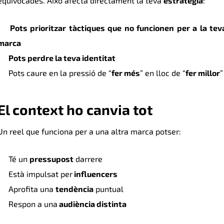
equivocades. Això afecta directament la teva
estratègia
:
Pots prioritzar tàctiques que no funcionen per a la tev
marca
Pots perdre la teva identitat
Pots caure en la pressió de “
fer més
” en lloc de “
fer millor
”
El context ho canvia tot
Un reel que funciona per a una altra marca potser:
Té un
pressupost
darrere
Està impulsat per
influencers
Aprofita una
tendència
puntual
Respon a una
audiència distinta