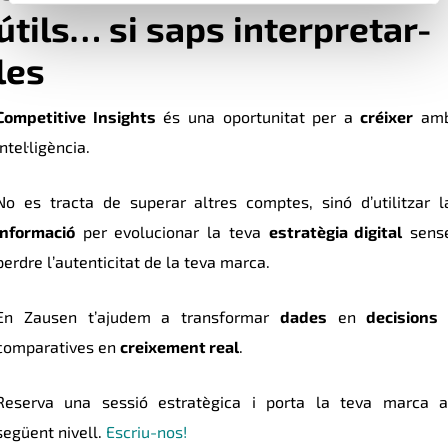
útils… si saps interpretar-
les
Competitive Insights
és una oportunitat per a
créixer
am
intel·ligència.
No es tracta de superar altres comptes, sinó d’utilitzar l
informació
per evolucionar la teva
estratègia digital
sens
perdre l’autenticitat de la teva marca.
En Zausen t’ajudem a transformar
dades
en
decisions
comparatives en
creixement real
.
Reserva una sessió estratègica i porta la teva marca a
següent nivell.
Escriu-nos!