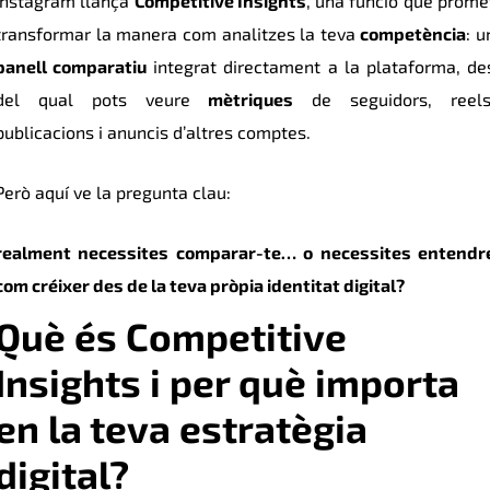
Instagram llança
Competitive Insights
, una funció que prome
transformar la manera com analitzes la teva
competència
: u
panell comparatiu
integrat directament a la plataforma, de
del qual pots veure
mètriques
de seguidors, reels
publicacions i anuncis d’altres comptes.
Però aquí ve la pregunta clau:
realment necessites comparar-te… o necessites entendr
com créixer des de la teva pròpia identitat digital?
Què és Competitive
Insights i per què importa
en la teva estratègia
digital?