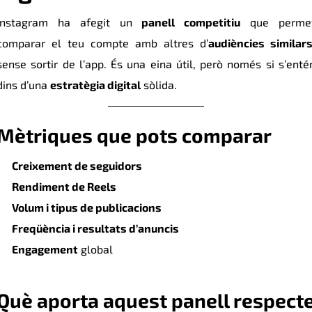
Instagram ha afegit un
panell competitiu
que perme
comparar el teu compte amb altres d’
audiències similar
sense sortir de l’app. És una eina útil, però només si s’enté
dins d’una
estratègia digital
sòlida.
Mètriques que pots comparar
Creixement de seguidors
Rendiment de Reels
Volum i tipus de publicacions
Freqüència i resultats d’anuncis
Engagement
global
Què aporta aquest panell respect